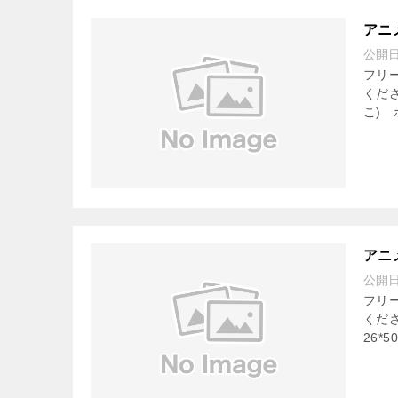
アニ
公開
フリ
くださ
こ) 
アニ
公開
フリ
くだ
26