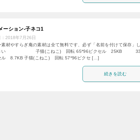
メーション-子ネコ1
日：
2018年7月26日
ー素材やすらぎ庵の素材は全て無料です、必ず「名前を付けて保存」
さい 子猫(こねこ) 回転 65*96ピクセル 25KB 33*
ル 8.7KB 子猫(こねこ) 回転 57*96ピクセ […]
続きを読む