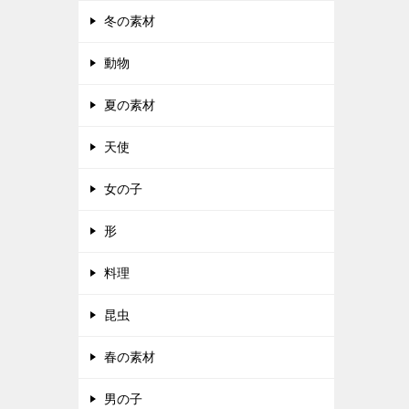
冬の素材
動物
夏の素材
天使
女の子
形
料理
昆虫
春の素材
男の子