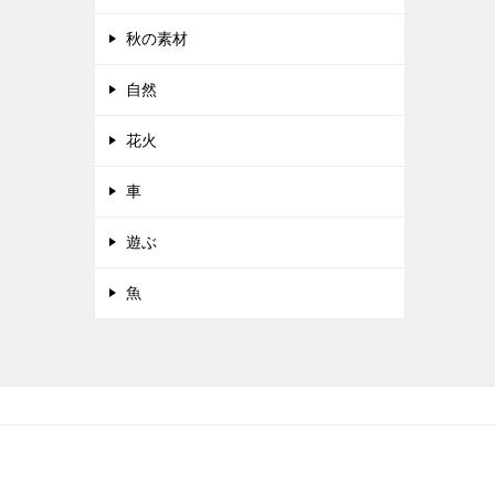
秋の素材
自然
花火
車
遊ぶ
魚