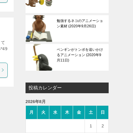
勉強するネコのアニメーショ
ン素材
2020年9月26日
して
49
ペンギンがトンボを追いかけ
るアニメーション
2020年9
月11日
投稿カレンダー
2026年8月
月
火
水
木
金
土
日
1
2