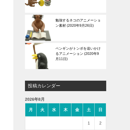
勉強するネコのアニメーショ
ン素材
2020年9月26日
ペンギンがトンボを追いかけ
るアニメーション
2020年9
月11日
投稿カレンダー
2026年8月
月
火
水
木
金
土
日
1
2