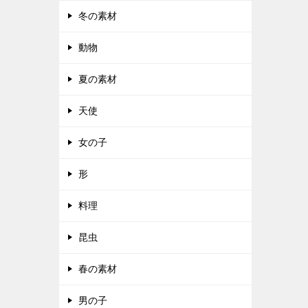
冬の素材
動物
夏の素材
天使
女の子
形
料理
昆虫
春の素材
男の子