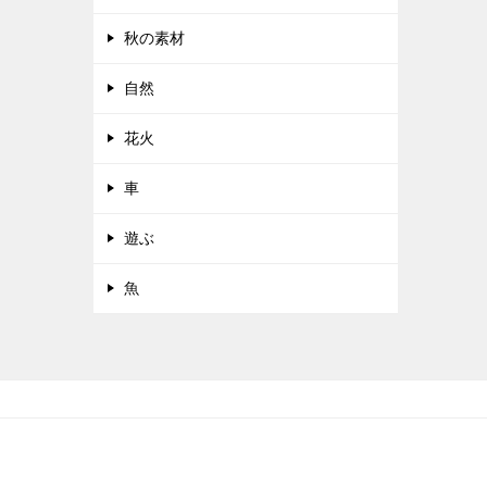
秋の素材
自然
花火
車
遊ぶ
魚