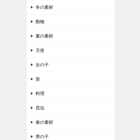
冬の素材
動物
夏の素材
天使
女の子
形
料理
昆虫
春の素材
男の子