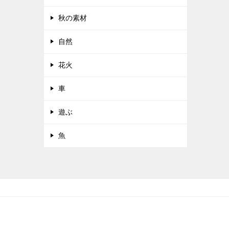
秋の素材
自然
花火
車
遊ぶ
魚