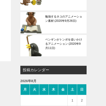
勉強するネコのアニメーショ
ン素材
2020年9月26日
ペンギンがトンボを追いかけ
るアニメーション
2020年9
月11日
投稿カレンダー
2026年8月
月
火
水
木
金
土
日
1
2