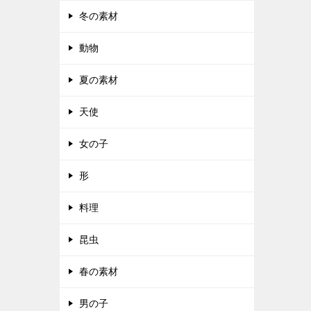
冬の素材
動物
夏の素材
天使
女の子
形
料理
昆虫
春の素材
男の子