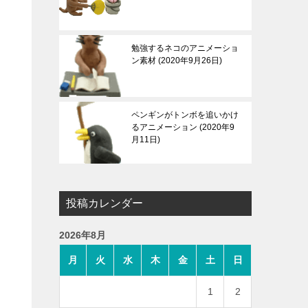
勉強するネコのアニメーショ
ン素材
2020年9月26日
ペンギンがトンボを追いかけ
るアニメーション
2020年9
月11日
投稿カレンダー
2026年8月
月
火
水
木
金
土
日
1
2