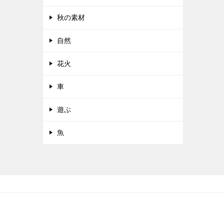
秋の素材
自然
花火
車
遊ぶ
魚