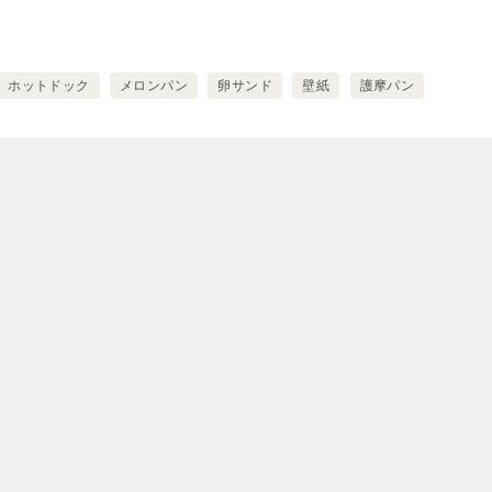
ホットドック
メロンパン
卵サンド
壁紙
護摩パン