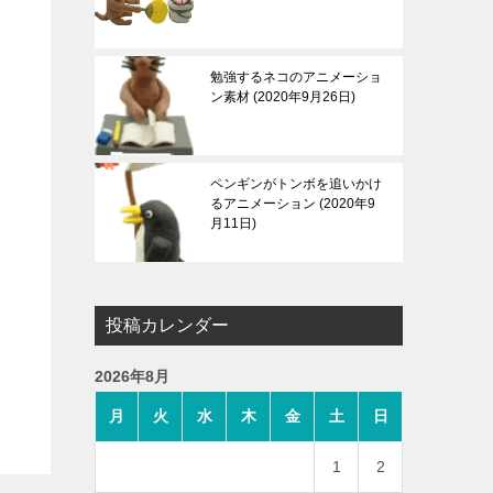
勉強するネコのアニメーショ
ン素材
2020年9月26日
ペンギンがトンボを追いかけ
るアニメーション
2020年9
月11日
投稿カレンダー
2026年8月
月
火
水
木
金
土
日
1
2