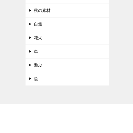
秋の素材
自然
花火
車
遊ぶ
魚