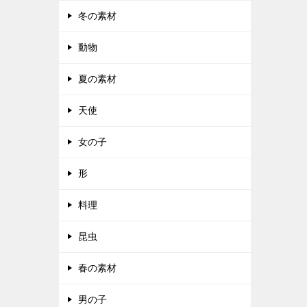
冬の素材
動物
夏の素材
天使
女の子
形
料理
昆虫
春の素材
男の子