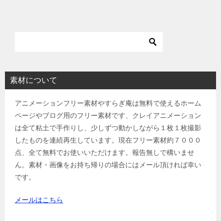
稿
ナ
ビ
ゲ
ー
シ
素材について
ョ
アニメーションフリー素材やすらぎ庵は無料で使えるホーム
ン
ページやブログ用のフリー素材です、クレイアニメーション
は全て粘土で手作りし、少しずつ動かしながら１枚１枚撮影
したものを連続再生しています。現在フリー素材約７０００
点、全て無料でお使いいただけます。報告無しで構いませ
ん。素材・画像をお持ち帰りの場合にはメール頂ければ幸い
です。
メールはこちら