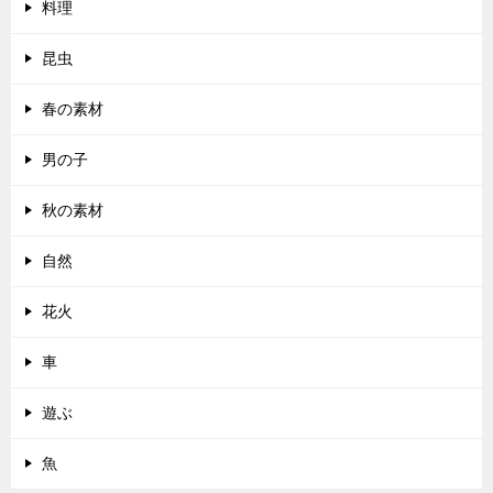
料理
昆虫
春の素材
男の子
秋の素材
自然
花火
車
遊ぶ
魚